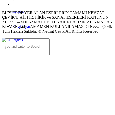
5
İletişim
BU SİTEDE YER ALAN ESERLERİN TAMAMI NEVZAT
ÇEVİK’E AİTTİR. FİKİR ve SANAT ESERLERİ KANUNUN
7.6.1995 – 4110 -2 MADDESİ UYARINCA, İZİN ALINMADAN
KISMEN yada TAMAMEN KULLANILAMAZ. © Nevzat Çevik
Yasal Uyarı
Tüm Hakları Saklıdır. © Nevzat Çevik All Rights Reserved.