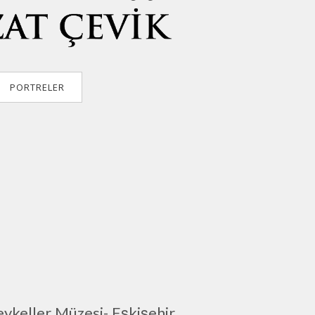
PORTRELER
keller Müzesi- Eşkişehir