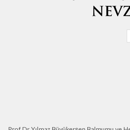
Prof.Dr Yılmaz Büyükerşen Balmumu ve Hey